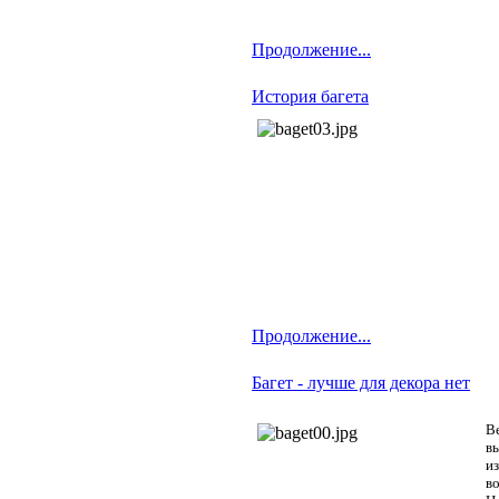
Продолжение...
История багета
Продолжение...
Багет - лучше для декора нет
В
вы
из
в