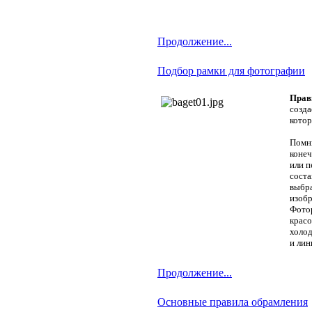
Продолжение...
Подбор рамки для фотографии
Прав
созда
котор
Помн
конеч
или п
соста
выбра
изобр
Фотор
красо
холод
и лин
Продолжение...
Основные правила обрамления