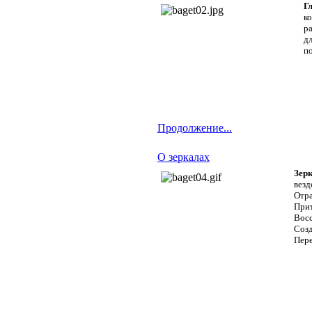
Г
к
р
д
п
Продолжение...
О зеркалах
Зер
везд
Отр
Прит
Восс
Соз
Пере