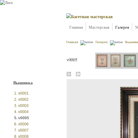
Главная
Мастерская
Галерея
У
Главная
Галерея
Вышивк
v0005
Вышивка
1. v0001
2. v0002
3. v0003
4. v0004
5. v0005
6. v0006
7. v0007
8. v0008