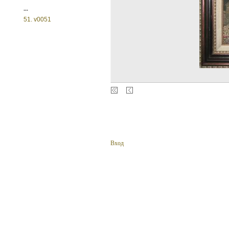
...
51. v0051
Вход