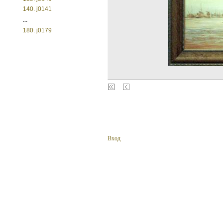
140. j0141
...
180. j0179
Вход