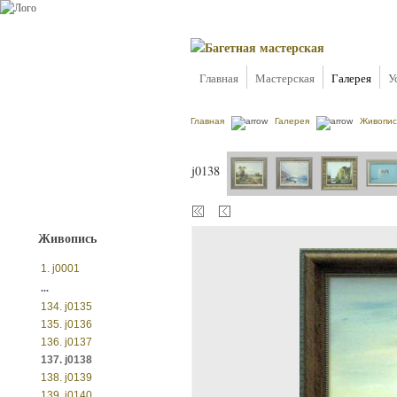
Главная
Мастерская
Галерея
У
Главная
Галерея
Живопис
j0138
Живопись
1. j0001
...
134. j0135
135. j0136
136. j0137
137. j0138
138. j0139
139. j0140