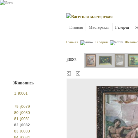
Главная
Мастерская
Галерея
У
Главная
Галерея
Живопис
j0082
Живопись
1. j0001
...
79. j0079
80. j0080
81. j0081
82. j0082
83. j0083
84. j0084