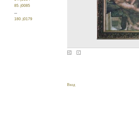
85. j0085
...
180. j0179
Вход