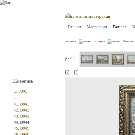
Главная
Мастерская
Галерея
У
Главная
Галерея
Живопис
j0044
Живопись
1. j0001
...
41. j0041
42. j0042
43. j0043
44. j0044
45. j0045
46. j0046