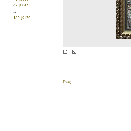
47. j0047
...
180. j0179
Вход