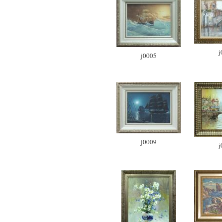
j
j0005
j0009
j