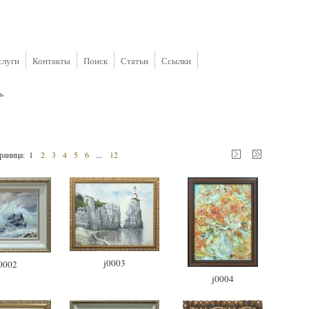
слуги
Контакты
Поиск
Статьи
Ссылки
ь
раница:
1
2
3
4
5
6
...
12
j0003
0002
j0004