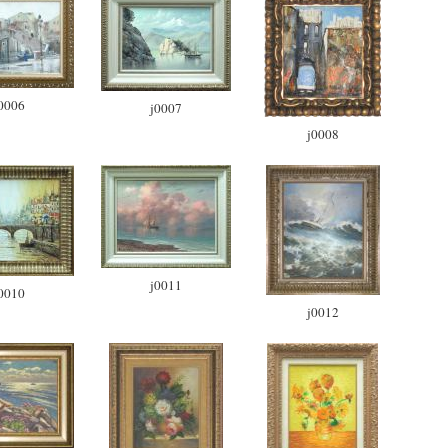
0006
j0007
j0008
j0011
0010
j0012