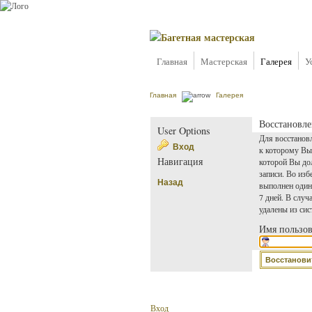
Главная
Мастерская
Галерея
У
Главная
Галерея
Восстановле
User Options
Для восстанов
Вход
к которому Вы
Навигация
которой Вы до
записи. Во из
Назад
выполнен один
7 дней. В случ
удалены из си
Имя пользов
Вход