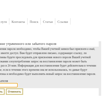
слуги
Контакты
Поиск
Статьи
Ссылки
ние утраченного или забытого пароля
ления пароля необходимо, чтобы Вашей учетной записи был присвоен e-mail,
 имеете доступ. Вам будет отправлено письмо, содержащее ссылку, по
лжны будете проследовать для присвоения нового пороля Вашей учетной
бежании злоупотребления запрос на восстановление пароля может быть
 раз в 20 мин. Информация для восстановления будет дейсвительна в течении
ае, если в течении этого времени она не использовалась, то даные будут
стемы и необходимо будет выполнить новый запрос на восстановление пароля.
ателя